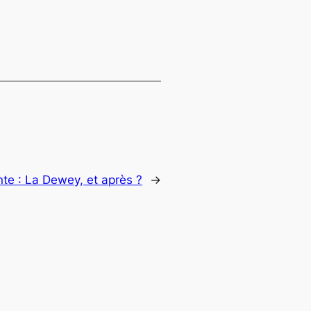
nte :
La Dewey, et après ?
→