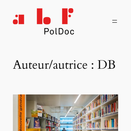
Aller
au
contenu
Auteur/autrice :
DB